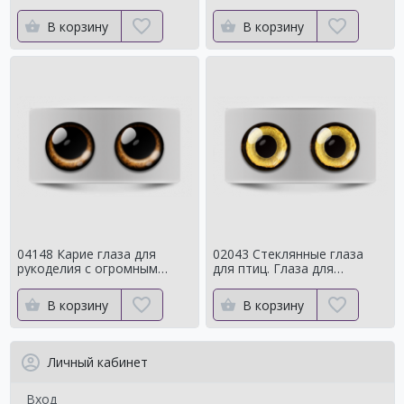
с ярким контуром
сроедний
В корзину
В корзину
04148 Карие глаза для
02043 Стеклянные глаза
рукоделия с огромным
для птиц. Глаза для
зрачком Мистические
таксидермии ворона. Для
чучелаворона.
В корзину
В корзину
Личный кабинет
Вход