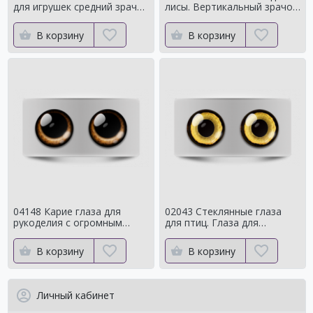
для игрушек средний зрачок
лисы. Вертикальный зрачок
с ярким контуром
сроедний
В корзину
В корзину
04148 Карие глаза для
02043 Стеклянные глаза
рукоделия с огромным
для птиц. Глаза для
зрачком Мистические
таксидермии ворона. Для
чучелаворона.
В корзину
В корзину
Личный кабинет