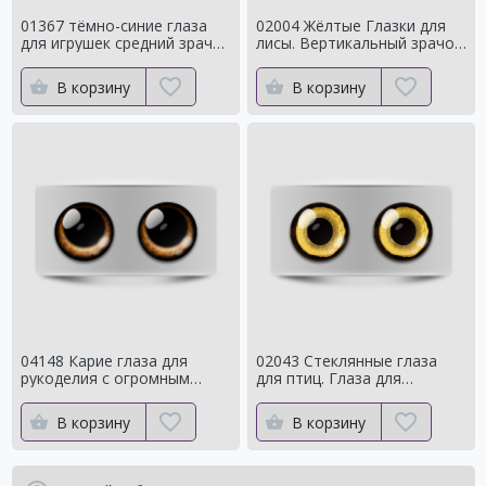
01367 тёмно-синие глаза
02004 Жёлтые Глазки для
для игрушек средний зрачок
лисы. Вертикальный зрачок
с ярким контуром
сроедний
В корзину
В корзину
04148 Карие глаза для
02043 Стеклянные глаза
рукоделия с огромным
для птиц. Глаза для
зрачком Мистические
таксидермии ворона. Для
чучелаворона.
В корзину
В корзину