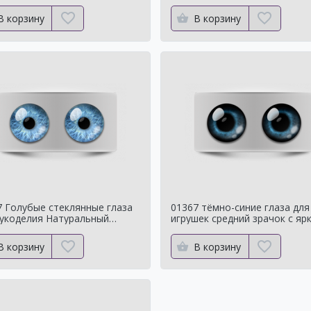
ральный цвет
Натуральный цвет
В корзину
В корзину
7 Голубые стеклянные глаза
01367 тёмно-синие глаза для
рукоделия Натуральный
игрушек средний зрачок с яр
нок
контуром
В корзину
В корзину