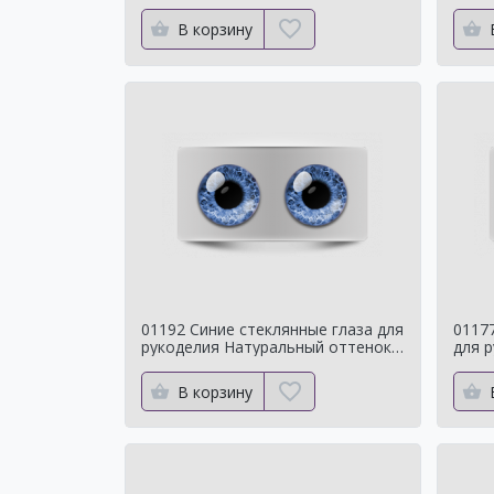
мишек
Нату
В корзину
01192 Синие стеклянные глаза для
0117
рукоделия Натуральный оттенок
для 
для кукол
отте
В корзину