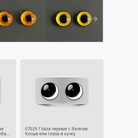
ые
07029 Глаза черные с белком.
обак
Косые или глаза в кучку