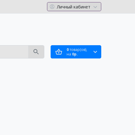
Личный кабинет
0
товар(ов),
на
0р.