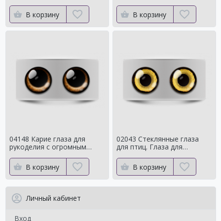
с ярким контуром
сроедний
В корзину
В корзину
04148 Карие глаза для
02043 Стеклянные глаза
рукоделия с огромным
для птиц. Глаза для
зрачком Мистические
таксидермии ворона. Для
чучелаворона.
В корзину
В корзину
Личный кабинет
Вход