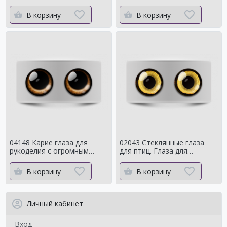
с ярким контуром
сроедний
В корзину
В корзину
04148 Карие глаза для
02043 Стеклянные глаза
рукоделия с огромным
для птиц. Глаза для
зрачком Мистические
таксидермии ворона. Для
чучелаворона.
В корзину
В корзину
Личный кабинет
Вход