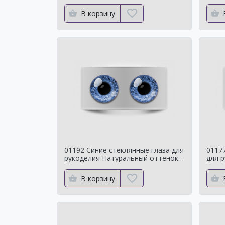
мишек
Нату
В корзину
01192 Синие стеклянные глаза для
0117
рукоделия Натуральный оттенок
для 
для кукол
отте
В корзину