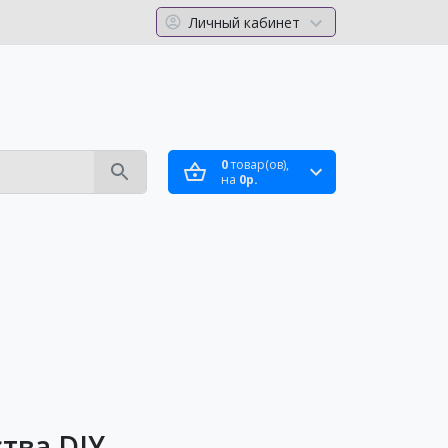
Личный кабинет
0
товар(ов),
на
0р.
тва DIY