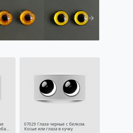
ые
07029 Глаза черные с белком.
обак
Косые или глаза в кучку