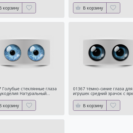
ральный цвет
Натуральный цвет
В корзину
В корзину
7 Голубые стеклянные глаза
01367 тёмно-синие глаза для
рукоделия Натуральный
игрушек средний зрачок с яр
нок
контуром
В корзину
В корзину