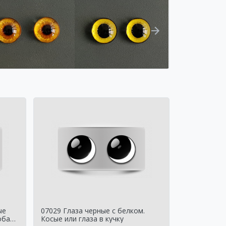
ые
07029 Глаза черные с белком.
обак
Косые или глаза в кучку