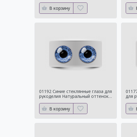
мишек
Нату
В корзину
01192 Синие стеклянные глаза для
0117
рукоделия Натуральный оттенок
для 
для кукол
отте
В корзину