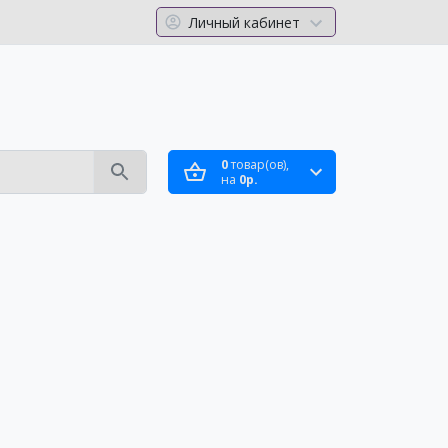
Личный кабинет
0
товар(ов),
на
0р.