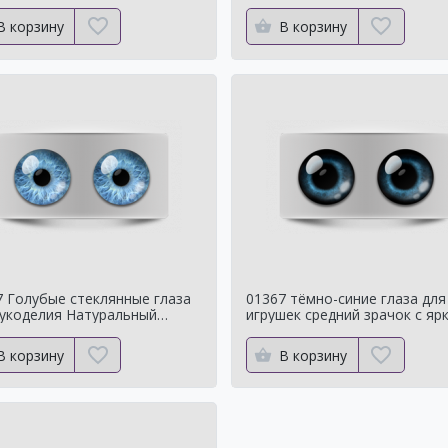
ральный цвет
Натуральный цвет
В корзину
В корзину
7 Голубые стеклянные глаза
01367 тёмно-синие глаза для
рукоделия Натуральный
игрушек средний зрачок с яр
нок
контуром
В корзину
В корзину