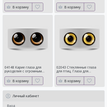
с ярким контуром
сроедний
В корзину
В корзину
04148 Карие глаза для
02043 Стеклянные глаза
рукоделия с огромным
для птиц. Глаза для
зрачком Мистические
таксидермии ворона. Для
чучелаворона.
В корзину
В корзину
Личный кабинет
Вход