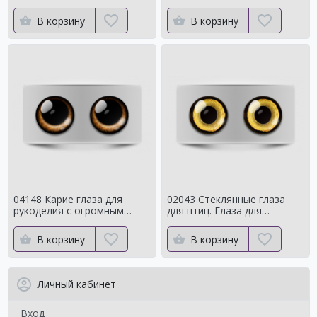
с ярким контуром
сроедний
В корзину
В корзину
04148 Карие глаза для
02043 Стеклянные глаза
рукоделия с огромным
для птиц. Глаза для
зрачком Мистические
таксидермии ворона. Для
чучелаворона.
В корзину
В корзину
Личный кабинет
Вход