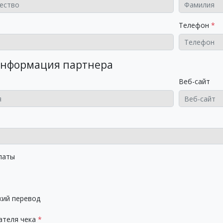
Телефон
нформация партнера
Веб-сайт
латы
кий перевод
ателя чека