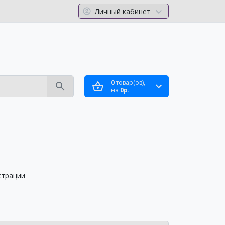
Личный кабинет
0
товар(ов),
на
0р.
страции