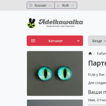
Russian
р.
RUB
Каталог
Везде
Каби
Парт
Если у Вас
Для созда
Ваши 
Имя, Отче